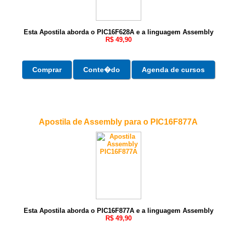
Esta Apostila
aborda o PIC16F628A e a linguagem Assembly
R$ 49,90
Comprar
Conte�do
Agenda de cursos
Apostila de Assembly para o PIC16F877A
Esta Apostila
aborda o PIC16F877A e a linguagem Assembly
R$ 49,90