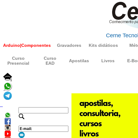
Cerne Tecnol
Arduino|Componentes
Gravadores
Kits didáticos
Mét
Curso
Curso
Apostilas
Livros
E-Bo
Presencial
EAD
_