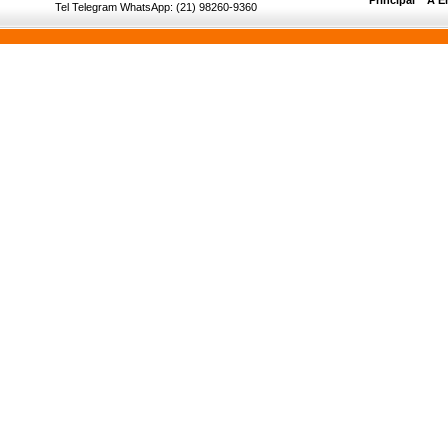
Principal
__
A E
Tel Telegram WhatsApp: (21) 98260-9360